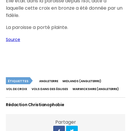
Elle était dans la paroisse depuis 1931, date à
laquelle cette croix en bronze a été donnée par un
fidèle.
La paroisse a porté plainte.
Source
ÉTIQUETTES
ANGLETERRE
MIDLANDS (ANGLETERRE)
VOL DE CROIX
VOLS DANS DES ÉGLISES
WARWICKSHIRE (ANGLETERRE)
Rédaction Christianophobie
Partager