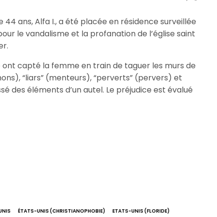
4 ans, Alfa I., a été placée en résidence surveillée
ur le vandalisme et la profanation de l’église saint
er.
 ont capté la femme en train de taguer les murs de
hons), “liars” (menteurs), “perverts” (pervers) et
assé des éléments d’un autel. Le préjudice est évalué
UNIS
ÉTATS-UNIS (CHRISTIANOPHOBIE)
ETATS-UNIS (FLORIDE)