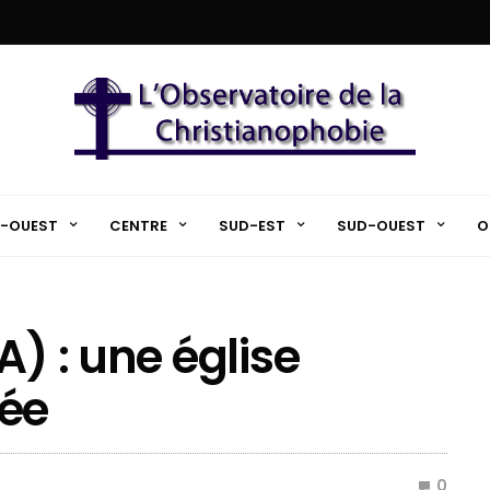
-OUEST
CENTRE
SUD-EST
SUD-OUEST
O
A) : une église
née
0