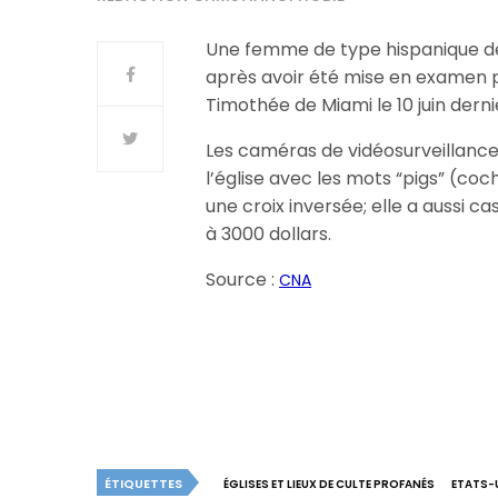
Une femme de type hispanique de 4
après avoir été mise en examen po
Timothée de Miami le 10 juin derni
Les caméras de vidéosurveillance
l’église avec les mots “pigs” (coc
une croix inversée; elle a aussi c
à 3000 dollars.
Source :
CNA
ÉTIQUETTES
ÉGLISES ET LIEUX DE CULTE PROFANÉS
ETATS-