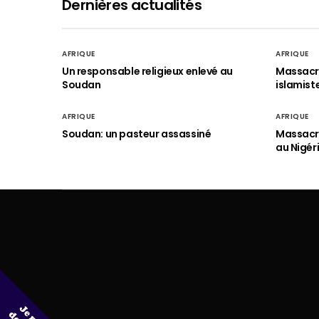
Dernières actualités
AFRIQUE
AFRIQUE
Un responsable religieux enlevé au
Massacre
Soudan
islamist
AFRIQUE
AFRIQUE
Soudan: un pasteur assassiné
Massacre
au Nigér