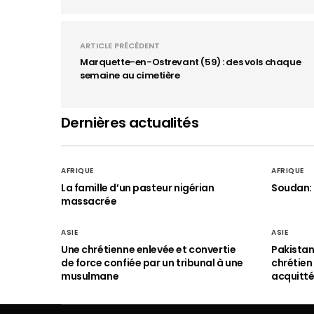
ARTICLE PRÉCÉDENT
Marquette-en-Ostrevant (59) : des vols chaque
semaine au cimetière
Dernières actualités
AFRIQUE
AFRIQUE
La famille d’un pasteur nigérian
Soudan: 
massacrée
ASIE
ASIE
Une chrétienne enlevée et convertie
Pakistan
de force confiée par un tribunal à une
chrétie
musulmane
acquitt