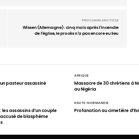
PROCHAIN ARCTICLE
Wissen (Allemagne) : cinq mois après l'incendie
de l'église, le procès n'a pas encore eu lieu
AFRIQUE
un pasteur assassiné
Massacre de 30 chrétiens à N
au Nigéria
HAUTE-NORMANDIE
: les assassins d’un couple
Profanation au cimetière d’Ev
n accusé de blasphème
és