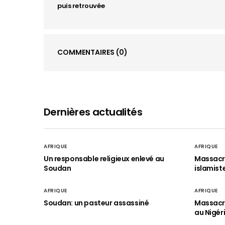
puis retrouvée
COMMENTAIRES
(0)
Dernières actualités
AFRIQUE
AFRIQUE
Un responsable religieux enlevé au
Massacre
Soudan
islamist
AFRIQUE
AFRIQUE
Soudan: un pasteur assassiné
Massacre
au Nigér