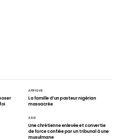
AFRIQUE
poser
La famille d’un pasteur nigérian
foi
massacrée
ASIE
Une chrétienne enlevée et convertie
de force confiée par un tribunal à une
musulmane