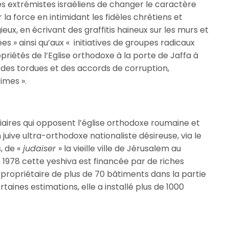
es extrémistes israéliens de changer le caractère
r la force en intimidant les fidèles chrétiens et
eux, en écrivant des graffitis haineux sur les murs et
s » ainsi qu’aux « initiatives de groupes radicaux
priétés de l’Eglise orthodoxe à la porte de Jaffa à
odes tordues et des accords de corruption,
times ».
diciaires qui opposent l’église orthodoxe roumaine et
uive ultra-orthodoxe nationaliste désireuse, via le
, de «
judaïser
» la vieille ville de Jérusalem au
 1978 cette yeshiva est financée par de riches
t propriétaire de plus de 70 bâtiments dans la partie
taines estimations, elle a installé plus de 1000