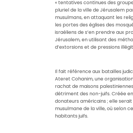
« tentatives continues des group
pluriel de la ville de Jérusalem pa
musulmans, en attaquant les religi
les portes des églises des mosquée
israéliens de s’en prendre aux pro
Jérusalem, en utilisant des méth
d’extorsions et de pressions illégi
Il fait référence aux batailles ju
Ateret Cohanim, une organisation j
rachat de maisons palestiniennes
détriment des non-juifs. Créée en
donateurs américains ; elle serai
musulmane de la ville, où selon cer
habitants juifs.