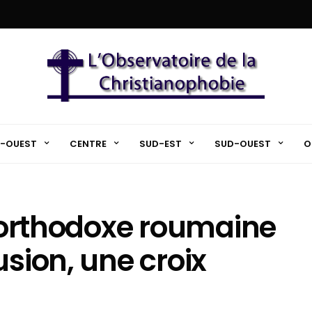
-OUEST
CENTRE
SUD-EST
SUD-OUEST
O
e orthodoxe roumaine
usion, une croix