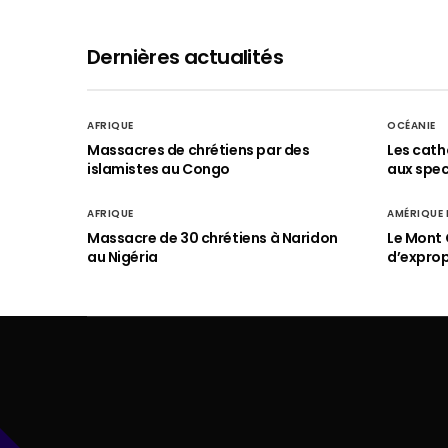
Dernières actualités
AFRIQUE
OCÉANIE
Massacres de chrétiens par des
Les cath
islamistes au Congo
aux spect
AFRIQUE
AMÉRIQUE
Massacre de 30 chrétiens à Naridon
Le Mont 
au Nigéria
d’exprop