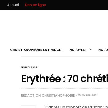
Accueil
Don en ligne
CHRISTIANOPHOBIE EN FRANCE :
NORD-EST
NORD
NON CLASSÉ
Erythrée : 70 chrét
RÉDACTION CHRISTIANOPHOBIE
15 FÉVRIER 2021
D’après un rapport de Cristian So