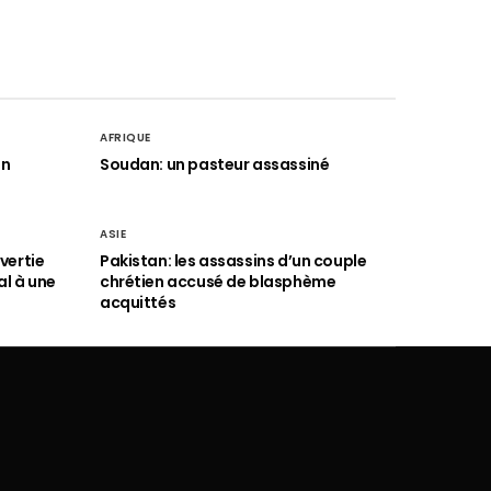
AFRIQUE
an
Soudan: un pasteur assassiné
ASIE
vertie
Pakistan: les assassins d’un couple
al à une
chrétien accusé de blasphème
acquittés