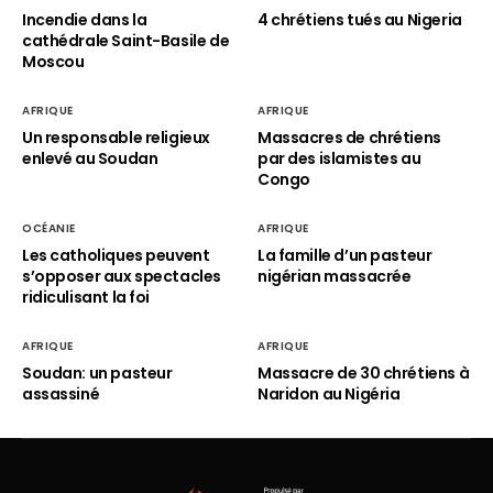
Incendie dans la
4 chrétiens tués au Nigeria
cathédrale Saint-Basile de
Moscou
AFRIQUE
AFRIQUE
Un responsable religieux
Massacres de chrétiens
enlevé au Soudan
par des islamistes au
Congo
OCÉANIE
AFRIQUE
Les catholiques peuvent
La famille d’un pasteur
s’opposer aux spectacles
nigérian massacrée
ridiculisant la foi
AFRIQUE
AFRIQUE
Soudan: un pasteur
Massacre de 30 chrétiens à
assassiné
Naridon au Nigéria