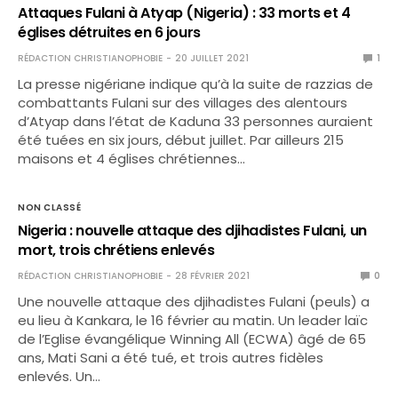
Attaques Fulani à Atyap (Nigeria) : 33 morts et 4
églises détruites en 6 jours
RÉDACTION CHRISTIANOPHOBIE
20 JUILLET 2021
1
La presse nigériane indique qu’à la suite de razzias de
combattants Fulani sur des villages des alentours
d’Atyap dans l’état de Kaduna 33 personnes auraient
été tuées en six jours, début juillet. Par ailleurs 215
maisons et 4 églises chrétiennes…
NON CLASSÉ
Nigeria : nouvelle attaque des djihadistes Fulani, un
mort, trois chrétiens enlevés
RÉDACTION CHRISTIANOPHOBIE
28 FÉVRIER 2021
0
Une nouvelle attaque des djihadistes Fulani (peuls) a
eu lieu à Kankara, le 16 février au matin. Un leader laïc
de l’Eglise évangélique Winning All (ECWA) âgé de 65
ans, Mati Sani a été tué, et trois autres fidèles
enlevés. Un…