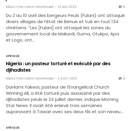
RÉDACTION CHRISTIANOPHOBIE
14 MAI 2023
0
Du 2 au 10 avril des bergeurs Peuls (Fulani) ont attaqué
divers villages de l’état de Benue et tué en tout 134
chrétiens. “Les [Fulani] ont attaqué les zones du
gouvernement local de Makurdi, Guma, Otukpo, Apa
et Logo, ont…
AFRIQUE
Nigeria : un pasteur torturé et exécuté par des
djihadistes
RÉDACTION CHRISTIANOPHOBIE
3 AOÛT 2021
0
Danlami Yakwoi, pasteur de l’Evangelical Church
Winning All, a été torturé puis assassiné par des
djihadistes peuls le 24 juillet dernier, indique Morning
Star News. Il avait été enlevé trois semaines
auparavant à Tawari avec ses deux fils et son neveu.…
AFRIQUE