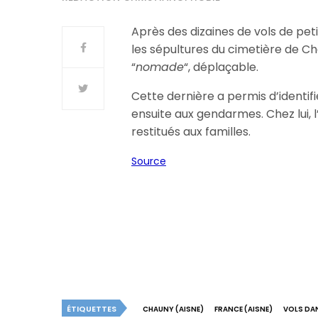
Après des dizaines de vols de pet
les sépultures du cimetière de Ch
“
nomade
“, déplaçable.
Cette dernière a permis d’identif
ensuite aux gendarmes. Chez lui, l
restitués aux familles.
Source
ÉTIQUETTES
CHAUNY (AISNE)
FRANCE (AISNE)
VOLS DAN