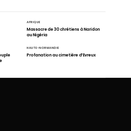
AFRIQUE
é
Massacre de 30 chrétiens à Naridon
au Nigéria
HAUTE-NORMANDIE
ouple
Profanation au cimetière d’Evreux
e