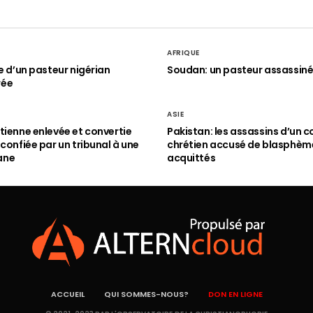
AFRIQUE
le d’un pasteur nigérian
Soudan: un pasteur assassin
rée
ASIE
tienne enlevée et convertie
Pakistan: les assassins d’un c
 confiée par un tribunal à une
chrétien accusé de blasphèm
ane
acquittés
ACCUEIL
QUI SOMMES-NOUS?
DON EN LIGNE