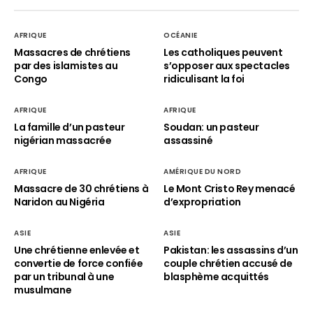
AFRIQUE
OCÉANIE
Massacres de chrétiens
Les catholiques peuvent
par des islamistes au
s’opposer aux spectacles
Congo
ridiculisant la foi
AFRIQUE
AFRIQUE
La famille d’un pasteur
Soudan: un pasteur
nigérian massacrée
assassiné
AFRIQUE
AMÉRIQUE DU NORD
Massacre de 30 chrétiens à
Le Mont Cristo Rey menacé
Naridon au Nigéria
d’expropriation
ASIE
ASIE
Une chrétienne enlevée et
Pakistan: les assassins d’un
convertie de force confiée
couple chrétien accusé de
par un tribunal à une
blasphème acquittés
musulmane