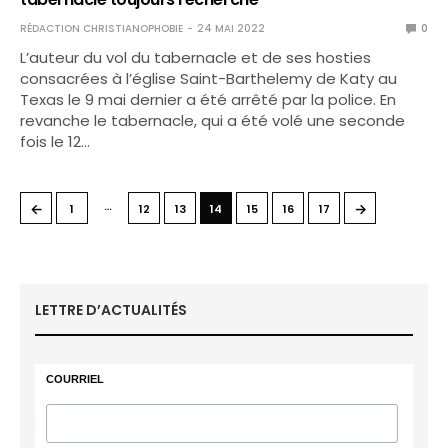
RÉDACTION CHRISTIANOPHOBIE
24 MAI 2022
0
L’auteur du vol du tabernacle et de ses hosties
consacrées à l’église Saint-Barthelemy de Katy au
Texas le 9 mai dernier a été arrêté par la police. En
revanche le tabernacle, qui a été volé une seconde
fois le 12…
…
←
→
1
12
13
14
15
16
17
LETTRE D’ACTUALITÉS
COURRIEL