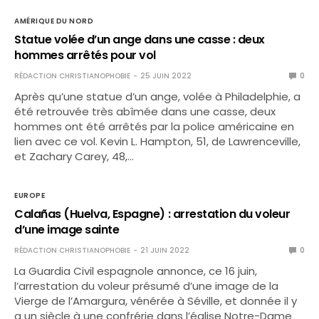
AMÉRIQUE DU NORD
Statue volée d’un ange dans une casse : deux
hommes arrêtés pour vol
RÉDACTION CHRISTIANOPHOBIE
25 JUIN 2022
0
Après qu’une statue d’un ange, volée à Philadelphie, a
été retrouvée très abîmée dans une casse, deux
hommes ont été arrêtés par la police américaine en
lien avec ce vol. Kevin L. Hampton, 51, de Lawrenceville,
et Zachary Carey, 48,…
EUROPE
Calañas (Huelva, Espagne) : arrestation du voleur
d’une image sainte
RÉDACTION CHRISTIANOPHOBIE
21 JUIN 2022
0
La Guardia Civil espagnole annonce, ce 16 juin,
l’arrestation du voleur présumé d’une image de la
Vierge de l’Amargura, vénérée à Séville, et donnée il y
a un siècle à une confrérie dans l’église Notre-Dame