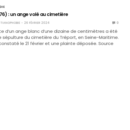
DIE
76) : un ange volé au cimetière
TIANOPHOBIE
26 FÉVRIER 2024
0
e d’un ange blanc d’une dizaine de centimètres a été
e sépulture du cimetière du Tréport, en Seine-Maritime.
 constaté le 21 février et une plainte déposée. Source