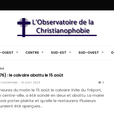
-OUEST
CENTRE
SUD-EST
SUD-OUEST
O
DIE
76) : le calvaire abattu le 15 août
TIANOPHOBIE
16 AOÛT 2024
0
heures du matin le 15 août le calvaire XVIIe du Tréport,
n centre-ville, a été scindé en deux et abattu. La mairie
ir porter plainte et qu’elle le restaurera. Plusieurs
uraient été aperçues…