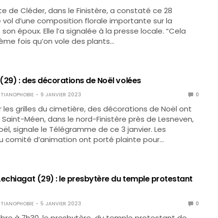
e de Cléder, dans le Finistère, a constaté ce 28
vol d’une composition florale importante sur la
son époux. Elle l’a signalée à la presse locale. “Cela
rième fois qu’on vole des plants…
(29) : des décorations de Noël volées
TIANOPHOBIE
9 JANVIER 2023
0
r les grilles du cimetière, des décorations de Noël ont
 Saint-Méen, dans le nord-Finistère près de Lesneven,
ël, signale le Télégramme de ce 3 janvier. Les
 comité d’animation ont porté plainte pour…
Lechiagat (29) : le presbytère du temple protestant
TIANOPHOBIE
5 JANVIER 2023
0
bre à 7h30, le presbytère du temple protestant de