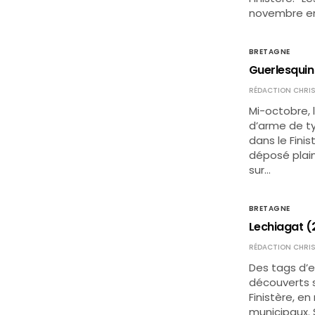
novembre en 
BRETAGNE
Guerlesquin (
RÉDACTION CHRIS
Mi-octobre, 
d’arme de ty
dans le Finis
déposé plai
sur…
BRETAGNE
Lechiagat (2
RÉDACTION CHRIS
Des tags d’e
découverts s
Finistère, en
municipaux.