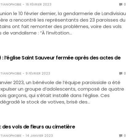
TIANOPHOBIE
16 FÉVRIER 2023
0
union le 10 février dernier, la gendarmerie de Landivisiau
stère a rencontré les représentants des 23 paroisses du
tains ont fait remonter des problèmes, voire des vols
 de vandalisme : “À l’invitation…
 : l’église Saint Sauveur fermée après des actes de
TIANOPHOBIE
9 FÉVRIER 2023
0
anvier 2023, un bénévole de l’équipe paroissiale a été
’expulser un groupe d’adolescents, composé de quatre
rois garçons, qui s’était installé dans l’église. Ces
 dégradé le stock de votives, brisé des…
: des vols de fleurs au cimetière
TIANOPHOBIE
14 JANVIER 2023
0