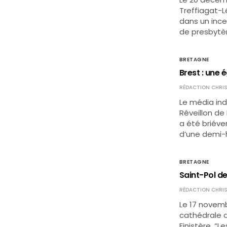
Treffiagat-L
dans un ince
de presbytèr
BRETAGNE
Brest : une 
RÉDACTION CHRIS
Le média ind
Réveillon de
a été briév
d’une demi-h
BRETAGNE
Saint-Pol de
RÉDACTION CHRIS
Le 17 novemb
cathédrale d
Finistère. “