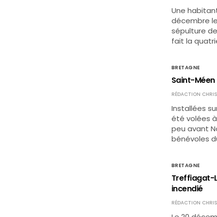
Une habitant
décembre le 
sépulture de 
fait la quat
BRETAGNE
Saint-Méen 
RÉDACTION CHRIS
Installées su
été volées à
peu avant No
bénévoles du
BRETAGNE
Treffiagat-
incendié
RÉDACTION CHRIS
Le 20 décem