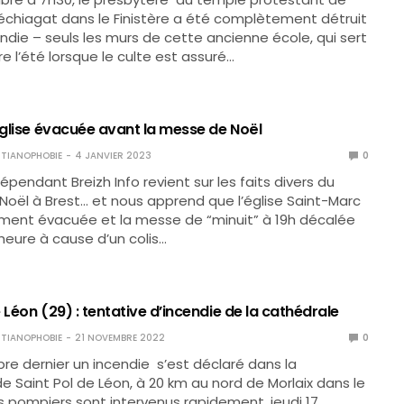
échiagat dans le Finistère a été complètement détruit
ndie – seuls les murs de cette ancienne école, qui sert
e l’été lorsque le culte est assuré…
église évacuée avant la messe de Noël
TIANOPHOBIE
4 JANVIER 2023
0
épendant Breizh Info revient sur les faits divers du
 Noël à Brest… et nous apprend que l’église Saint-Marc
ement évacuée et la messe de “minuit” à 19h décalée
eure à cause d’un colis…
 Léon (29) : tentative d’incendie de la cathédrale
TIANOPHOBIE
21 NOVEMBRE 2022
0
re dernier un incendie s’est déclaré dans la
e Saint Pol de Léon, à 20 km au nord de Morlaix dans le
Les pompiers sont intervenus rapidement, jeudi 17