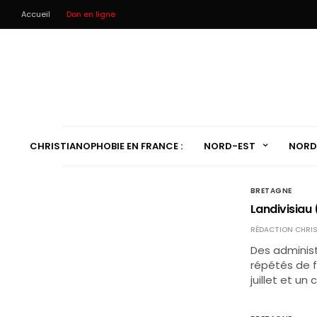
Accueil
Don en ligne
CHRISTIANOPHOBIE EN FRANCE :
NORD-EST
NORD
BRETAGNE
Landivisiau 
RÉDACTION CHRIS
Des administ
répétés de f
juillet et un