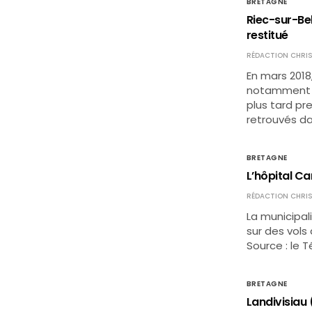
BRETAGNE
Riec-sur-Bel
restitué
RÉDACTION CHRIS
En mars 2018,
notamment le
plus tard pr
retrouvés da
BRETAGNE
L’hôpital Ca
RÉDACTION CHRIS
La municipal
sur des vols
Source : le
BRETAGNE
Landivisiau 