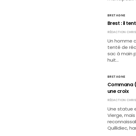
BRETAGNE
Brest : il t
RÉDACTION CHRIS
Un homme co
tenté de réc
sac à main p
huit…
BRETAGNE
Commana (29
une croix
RÉDACTION CHRIS
Une statue 
Vierge, mais
reconnaissabl
Quillidiec, 