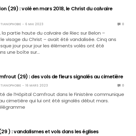
on (29) : volé en mars 2018, le Christ du calvaire
TIANOPHOBIE
6 MAI 2023
0
 la partie haute du calvaire de Riec sur Belon –
 visage du Christ – avait été vandalisée. Cinq ans
esque jour pour jour les éléments volés ont été
ns une boîte sur…
mfrout (29) : des vols de fleurs signalés au cimetière
TIANOPHOBIE
16 MARS 2023
0
ité de l’Hôpital Camfrout dans le Finistère communique
 au cimetière qui lui ont été signalés début mars.
 Télégramme
(29 ) : vandalismes et vols dans les églises