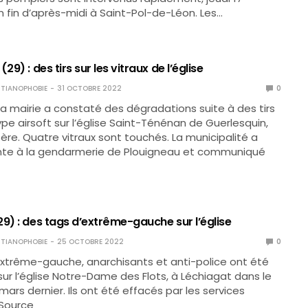
fin d’après-midi à Saint-Pol-de-Léon. Les…
29) : des tirs sur les vitraux de l’église
TIANOPHOBIE
31 OCTOBRE 2022
0
la mairie a constaté des dégradations suite à des tirs
pe airsoft sur l’église Saint-Ténénan de Guerlesquin,
tère. Quatre vitraux sont touchés. La municipalité a
nte à la gendarmerie de Plouigneau et communiqué
9) : des tags d’extrême-gauche sur l’église
TIANOPHOBIE
25 OCTOBRE 2022
0
xtrême-gauche, anarchisants et anti-police ont été
ur l’église Notre-Dame des Flots, à Léchiagat dans le
 mars dernier. Ils ont été effacés par les services
 Source