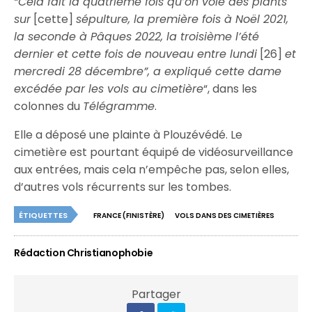
“Cela fait la quatrième fois qu’on vole des plants
sur
[cette]
sépulture, la première fois à Noël 2021,
la seconde à Pâques 2022, la troisième l’été
dernier et cette fois de nouveau entre lundi
[26]
et
mercredi 28 décembre”, a expliqué cette dame
excédée par les vols au cimetière
“, dans les
colonnes du
Télégramme
.
Elle a déposé une plainte à Plouzévédé. Le
cimetière est pourtant équipé de vidéosurveillance
aux entrées, mais cela n’empêche pas, selon elles,
d’autres vols récurrents sur les tombes.
ÉTIQUETTES
FRANCE (FINISTÈRE)
VOLS DANS DES CIMETIÈRES
Rédaction Christianophobie
Partager