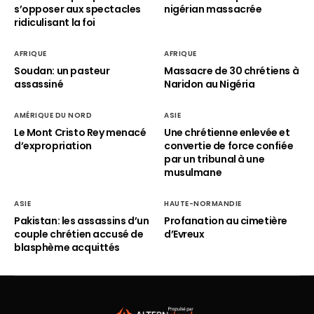
s’opposer aux spectacles
nigérian massacrée
ridiculisant la foi
AFRIQUE
AFRIQUE
Soudan: un pasteur
Massacre de 30 chrétiens à
assassiné
Naridon au Nigéria
AMÉRIQUE DU NORD
ASIE
Le Mont Cristo Rey menacé
Une chrétienne enlevée et
d’expropriation
convertie de force confiée
par un tribunal à une
musulmane
ASIE
HAUTE-NORMANDIE
Pakistan: les assassins d’un
Profanation au cimetière
couple chrétien accusé de
d’Evreux
blasphème acquittés