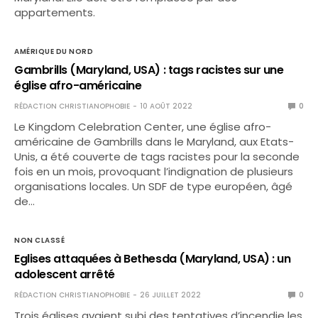
appartements.
AMÉRIQUE DU NORD
Gambrills (Maryland, USA) : tags racistes sur une
église afro-américaine
RÉDACTION CHRISTIANOPHOBIE
10 AOÛT 2022
0
Le Kingdom Celebration Center, une église afro-
américaine de Gambrills dans le Maryland, aux Etats-
Unis, a été couverte de tags racistes pour la seconde
fois en un mois, provoquant l’indignation de plusieurs
organisations locales. Un SDF de type européen, âgé
de…
NON CLASSÉ
Eglises attaquées à Bethesda (Maryland, USA) : un
adolescent arrêté
RÉDACTION CHRISTIANOPHOBIE
26 JUILLET 2022
0
Trois églises avaient subi des tentatives d’incendie les