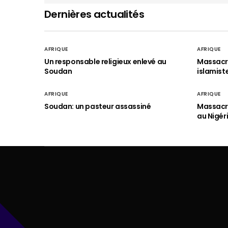
Dernières actualités
AFRIQUE
AFRIQUE
Un responsable religieux enlevé au
Massacre
Soudan
islamist
AFRIQUE
AFRIQUE
Soudan: un pasteur assassiné
Massacre
au Nigér