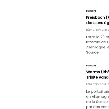
EUROPE
Freisbach (
dans une ég
RÉDACTION CHRIS
Entre le 20 
latérale de 
Allemagne, e
Source
EUROPE
Worms (Rhéna
Trinité vand
RÉDACTION CHRIS
Le portail pr
en Allemagne
de la Sainte
par des vanda