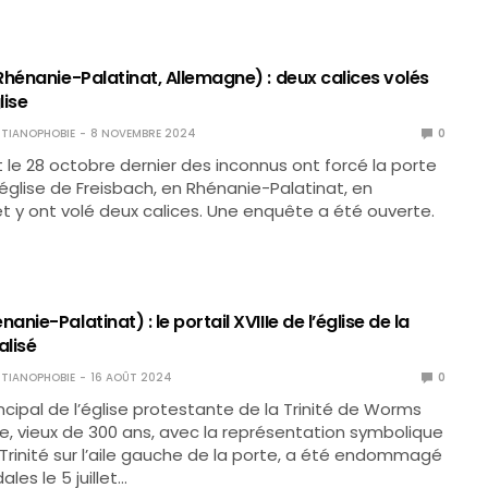
Rhénanie-Palatinat, Allemagne) : deux calices volés
lise
TIANOPHOBIE
8 NOVEMBRE 2024
0
et le 28 octobre dernier des inconnus ont forcé la porte
l’église de Freisbach, en Rhénanie-Palatinat, en
t y ont volé deux calices. Une enquête a été ouverte.
nie-Palatinat) : le portail XVIIIe de l’église de la
alisé
TIANOPHOBIE
16 AOÛT 2024
0
incipal de l’église protestante de la Trinité de Worms
, vieux de 300 ans, avec la représentation symbolique
 Trinité sur l’aile gauche de la porte, a été endommagé
les le 5 juillet…