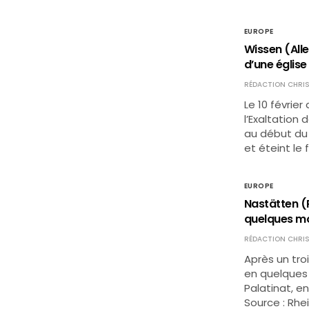
EUROPE
Wissen (Alle
d’une église
RÉDACTION CHRIS
Le 10 février
l’Exaltation
au début du 
et éteint le 
EUROPE
Nastätten (R
quelques moi
RÉDACTION CHRIS
Après un tro
en quelques 
Palatinat, e
Source : Rhe