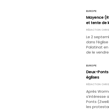
EUROPE
Mayence (Rhé
et tente de 
RÉDACTION CHRIS
Le 2 septem
dans l’églis
Palatinat en
de le vendre
EUROPE
Deux-Ponts (
églises
RÉDACTION CHRIS
Après Worms
s’intéresse 
Ponts (Zwei
les protestan