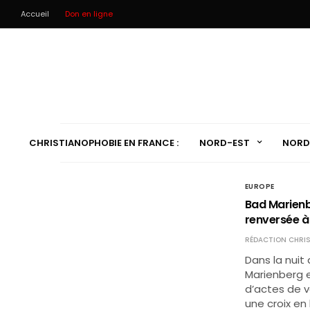
Accueil
Don en ligne
CHRISTIANOPHOBIE EN FRANCE :
NORD-EST
NORD
EUROPE
Bad Marienb
renversée à 
RÉDACTION CHRIS
Dans la nuit 
Marienberg e
d’actes de v
une croix en