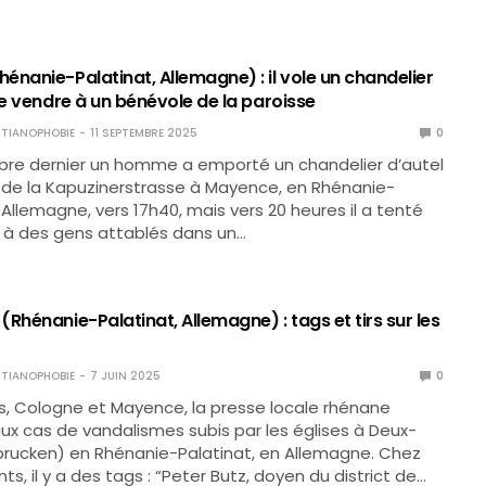
nanie-Palatinat, Allemagne) : il vole un chandelier
le vendre à un bénévole de la paroisse
TIANOPHOBIE
11 SEPTEMBRE 2025
0
bre dernier un homme a emporté un chandelier d’autel
e de la Kapuzinerstrasse à Mayence, en Rhénanie-
 Allemagne, vers 17h40, mais vers 20 heures il a tenté
 à des gens attablés dans un…
Rhénanie-Palatinat, Allemagne) : tags et tirs sur les
TIANOPHOBIE
7 JUIN 2025
0
, Cologne et Mayence, la presse locale rhénane
aux cas de vandalismes subis par les églises à Deux-
brucken) en Rhénanie-Palatinat, en Allemagne. Chez
ts, il y a des tags : “Peter Butz, doyen du district de…