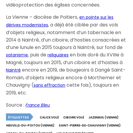
vidéoprotection des églises concernées.
La Vienne – diocèse de Poitiers,
en pointe sur les
, a déjà été ciblée par des vols
dérives modernistes
d’objets religieux, notamment d’un tabernacle en
2014 à Naintré, d’un ciboire, d’hosties consacrées et
d’une lunule en 2015 toujours à Naintré, sur fond de
, puis de
en bois doré du XVIIIe à
satanisme
reliquaires
Magné, toujours en 2015, d’un ciboire et d’hosties à
encore en 2019, de bougeoirs à Dangé Saint-
Naintré
Romain, d’objets religieux encore à Morthemer et
Chauvigny (
cette fois), toujours en
sans effraction
2019, etc.
Source :
France Bleu
ÉTIQUETTES
CALICE VOLÉ
CIBOIRE VOLÉ
JAZENEUIL (VIENNE)
NEUVILLE-DU-POITOU (VIENNE)
SAINT-PIERRE-DE-CHAUVIGNY (VIENNE)