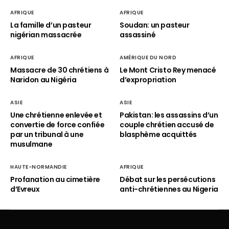
AFRIQUE
AFRIQUE
La famille d’un pasteur
Soudan: un pasteur
nigérian massacrée
assassiné
AFRIQUE
AMÉRIQUE DU NORD
Massacre de 30 chrétiens à
Le Mont Cristo Rey menacé
Naridon au Nigéria
d’expropriation
ASIE
ASIE
Une chrétienne enlevée et
Pakistan: les assassins d’un
convertie de force confiée
couple chrétien accusé de
par un tribunal à une
blasphème acquittés
musulmane
HAUTE-NORMANDIE
AFRIQUE
Profanation au cimetière
Débat sur les persécutions
d’Evreux
anti-chrétiennes au Nigeria