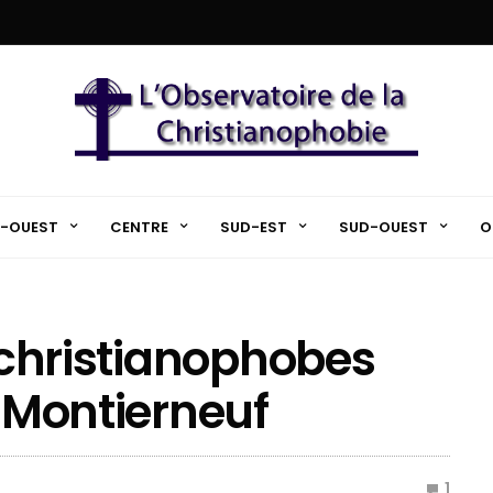
-OUEST
CENTRE
SUD-EST
SUD-OUEST
O
s christianophobes
e Montierneuf
1