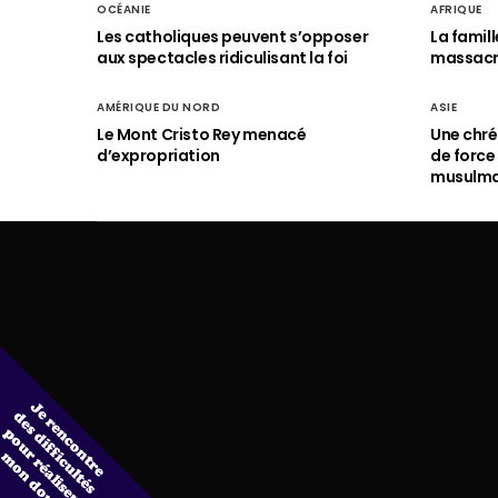
OCÉANIE
AFRIQUE
Les catholiques peuvent s’opposer
La famil
aux spectacles ridiculisant la foi
massac
AMÉRIQUE DU NORD
ASIE
Le Mont Cristo Rey menacé
Une chré
d’expropriation
de force
musulm