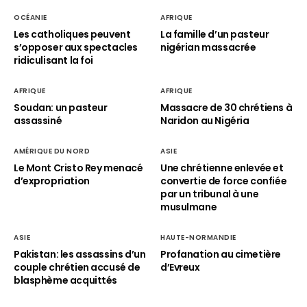
OCÉANIE
AFRIQUE
Les catholiques peuvent
La famille d’un pasteur
s’opposer aux spectacles
nigérian massacrée
ridiculisant la foi
AFRIQUE
AFRIQUE
Soudan: un pasteur
Massacre de 30 chrétiens à
assassiné
Naridon au Nigéria
AMÉRIQUE DU NORD
ASIE
Le Mont Cristo Rey menacé
Une chrétienne enlevée et
d’expropriation
convertie de force confiée
par un tribunal à une
musulmane
ASIE
HAUTE-NORMANDIE
Pakistan: les assassins d’un
Profanation au cimetière
couple chrétien accusé de
d’Evreux
blasphème acquittés