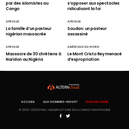
par des islamistes au
s’opposer aux spectacles
Congo
ridiculisant la foi
AFRIQUE
AFRIQUE
La famille d’un pasteur
Soudan: un pasteur
nigérian massacrée
assassiné
AFRIQUE
AMÉRIQUE DU NORD
Massacre de 30 chrétiens à
Le Mont Cristo Rey menacé
Naridon au Nigéria
d’expropriation
ACCUEIL
QUI SOMMES-NOUS?
DON EN LIGNE
© 2021-2023 PAR L'OBSERVATOIRE DE LA CHRISTIANOPHOBIE