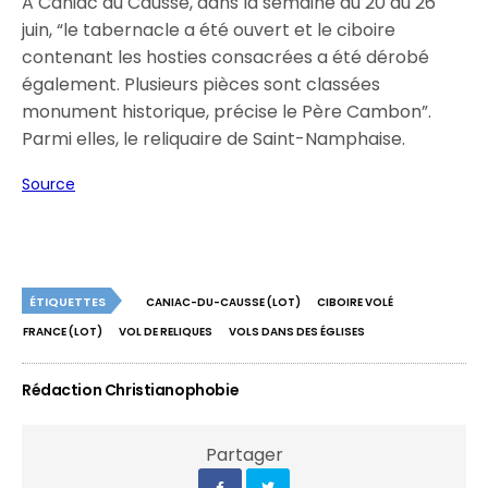
A Caniac du Causse, dans la semaine du 20 au 26
juin, “le tabernacle a été ouvert et le ciboire
contenant les hosties consacrées a été dérobé
également. Plusieurs pièces sont classées
monument historique, précise le Père Cambon”.
Parmi elles, le reliquaire de Saint-Namphaise.
Source
ÉTIQUETTES
CANIAC-DU-CAUSSE (LOT)
CIBOIRE VOLÉ
FRANCE (LOT)
VOL DE RELIQUES
VOLS DANS DES ÉGLISES
Rédaction Christianophobie
Partager