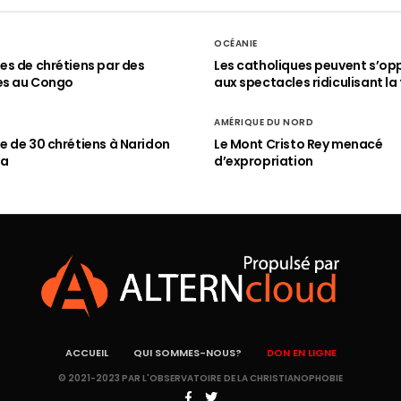
OCÉANIE
s de chrétiens par des
Les catholiques peuvent s’op
es au Congo
aux spectacles ridiculisant la 
AMÉRIQUE DU NORD
 de 30 chrétiens à Naridon
Le Mont Cristo Rey menacé
ia
d’expropriation
ACCUEIL
QUI SOMMES-NOUS?
DON EN LIGNE
© 2021-2023 PAR L'OBSERVATOIRE DE LA CHRISTIANOPHOBIE