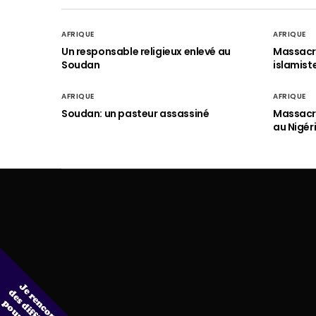
AFRIQUE
AFRIQUE
Un responsable religieux enlevé au
Massacre
Soudan
islamist
AFRIQUE
AFRIQUE
Soudan: un pasteur assassiné
Massacre
au Nigér