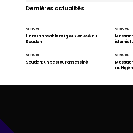
Dernières actualités
AFRIQUE
AFRIQUE
Un responsable religieux enlevé au
Massacre
Soudan
islamist
AFRIQUE
AFRIQUE
Soudan: un pasteur assassiné
Massacre
au Nigér