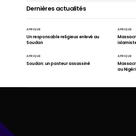
Dernières actualités
AFRIQUE
AFRIQUE
Un responsable religieux enlevé au
Massacre
Soudan
islamist
AFRIQUE
AFRIQUE
Soudan: un pasteur assassiné
Massacre
au Nigér