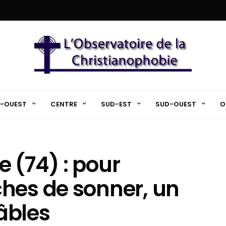
-OUEST
CENTRE
SUD-EST
SUD-OUEST
O
 (74) : pour
hes de sonner, un
âbles