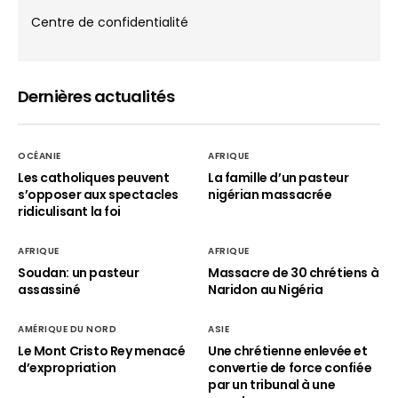
Centre de confidentialité
Dernières actualités
OCÉANIE
AFRIQUE
Les catholiques peuvent
La famille d’un pasteur
s’opposer aux spectacles
nigérian massacrée
ridiculisant la foi
AFRIQUE
AFRIQUE
Soudan: un pasteur
Massacre de 30 chrétiens à
assassiné
Naridon au Nigéria
AMÉRIQUE DU NORD
ASIE
Le Mont Cristo Rey menacé
Une chrétienne enlevée et
d’expropriation
convertie de force confiée
par un tribunal à une