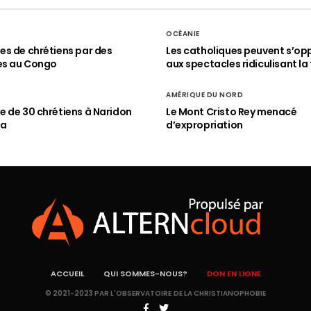
OCÉANIE
s de chrétiens par des
Les catholiques peuvent s’op
es au Congo
aux spectacles ridiculisant la 
AMÉRIQUE DU NORD
 de 30 chrétiens à Naridon
Le Mont Cristo Rey menacé
ia
d’expropriation
ACCUEIL
QUI SOMMES-NOUS?
DON EN LIGNE
© 2021-2023 PAR L'OBSERVATOIRE DE LA CHRISTIANOPHOBIE