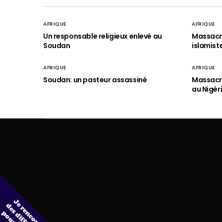
AFRIQUE
AFRIQUE
Un responsable religieux enlevé au
Massacre
Soudan
islamist
AFRIQUE
AFRIQUE
Soudan: un pasteur assassiné
Massacre
au Nigér