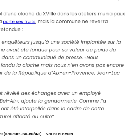
l d’une cloche du XVIIIe dans les ateliers municipaux
 a
, mais la commune ne reverra
porté ses fruits
refondue :
s enquêteurs jusqu’à une société implantée sur la
 avait été fondue pour sa valeur au poids du
s dans un communiqué de presse. «Nous
 fondu la cloche mais nous n’en avons pas encore
eur de la République d’Aix-en-Provence, Jean-Luc
ent révélé des échanges avec un employé
Bel-Air», ajoute la gendarmerie. Comme l’a
 ont été interpellés dans le cadre de cette
turel affecté au culte
“.
CE (BOUCHES-DU-RHÔNE)
VOL DE CLOCHES