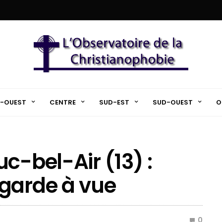
-OUEST
CENTRE
SUD-EST
SUD-OUEST
O
c-bel-Air (13) :
 garde à vue
0