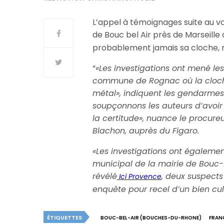
L’appel à témoignages suite au vo
de Bouc bel Air près de Marseille
probablement jamais sa cloche, 
“
«Les investigations ont mené le
commune de Rognac où la cloche
métal», indiquent les gendarme
soupçonnons les auteurs d’avoir
la certitude», nuance le procur
Blachon, auprès du Figaro.
«Les investigations ont égalem
municipal de la mairie de Bouc-
révélé
, deux suspects
Ici Provence
enquête pour recel d’un bien cul
ÉTIQUETTES
BOUC-BEL-AIR (BOUCHES-DU-RHONE)
FRAN