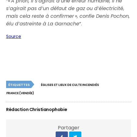
“«
A priori, il s’agirait d’une erreur humaine, il ne
s’agirait pas d’un défaut de gaz ou d’électricité,
mais cela reste à confirmer », confie Denis Pochon,
élu d’astreinte à La Garnache
“.
Source
ÉTIQUETTES
ÉGLISES ET LIEUX DE CULTE INCENDIÉS
FRANCE (VENDÉE)
Rédaction Christianophobie
Partager