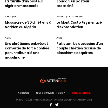
La famille d’un pasteur
Soudan: un pasteur
nigérian massacrée
assassiné
AFRIQUE
AMÉRIQUE DU NORD
Massacre de 30 chrétiens à
Le Mont Cristo Rey menacé
Naridon au Nigéria
d’expropriation
ASIE
ASIE
Une chrétienne enlevée et
Pakistan: les assassins d’un
convertie de force confiée
couple chrétien accusé de
par un tribunal à une
blasphème acquittés
musulmane
ACCUEIL
QUI SOMMES-NOUS?
DON EN LIGNE
© 2021-2023 PAR L'OBSERVATOIRE DE LA CHRISTIANOPHOBIE