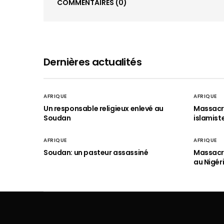
COMMENTAIRES
(0)
Dernières actualités
AFRIQUE
AFRIQUE
Un responsable religieux enlevé au
Massacre
Soudan
islamist
AFRIQUE
AFRIQUE
Soudan: un pasteur assassiné
Massacre
au Nigér