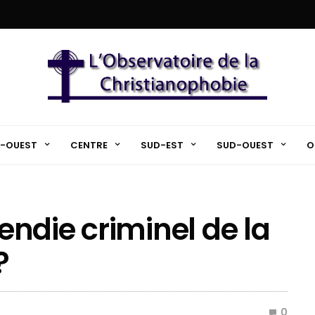
-OUEST
CENTRE
SUD-EST
SUD-OUEST
O
cendie criminel de la
?
0