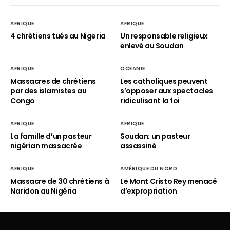
AFRIQUE
AFRIQUE
4 chrétiens tués au Nigeria
Un responsable religieux
enlevé au Soudan
AFRIQUE
OCÉANIE
Massacres de chrétiens
Les catholiques peuvent
par des islamistes au
s’opposer aux spectacles
Congo
ridiculisant la foi
AFRIQUE
AFRIQUE
La famille d’un pasteur
Soudan: un pasteur
nigérian massacrée
assassiné
AFRIQUE
AMÉRIQUE DU NORD
Massacre de 30 chrétiens à
Le Mont Cristo Rey menacé
Naridon au Nigéria
d’expropriation