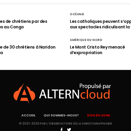
OCÉANIE
s de chrétiens par des
Les catholiques peuvent s’op
es au Congo
aux spectacles ridiculisant la 
AMÉRIQUE DU NORD
 de 30 chrétiens à Naridon
Le Mont Cristo Rey menacé
ia
d’expropriation
ACCUEIL
QUI SOMMES-NOUS?
DON EN LIGNE
© 2021-2023 PAR L'OBSERVATOIRE DE LA CHRISTIANOPHOBIE