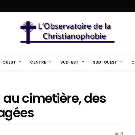
-OUEST
CENTRE
SUD-EST
SUD-OUEST
O
 au cimetière, des
agées
0