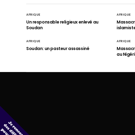
AFRIQUE
AFRIQUE
Un responsable religieux enlevé au
Massacre
Soudan
islamist
AFRIQUE
AFRIQUE
Soudan: un pasteur assassiné
Massacre
au Nigér