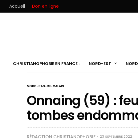
Accueil
Don en ligne
CHRISTIANOPHOBIE EN FRANCE :
NORD-EST
NORD
NORD-PAS-DE-CALAIS
Onnaing (59) : feu
tombes endomm
RÉDACTION CHRISTIANOPHOBIE
23 SEPTEMBRE 2022