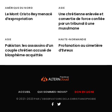
AMÉRIQUE DU NORD
ASIE
Le Mont Cristo Rey menacé
Une chrétienne enlevée et
d’expropriation
convertie de force confiée
par un tribunal à une
musulmane
ASIE
HAUTE-NORMANDIE
Pakistan: les assassins d’un
Profanation au cimetière
couple chrétien accusé de
d’Evreux
blasphème acquittés
ACCUEIL
QUI SOMMES-NOUS?
DON EN LIGNE
© 2021-2023 PAR L'OBSERVATOIRE DE LA CHRISTIANOPHOBIE