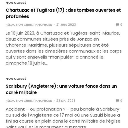
NON CLASSÉ
Chartuzac et Tugéras (17) : des tombes ouvertes et
profanées
RÉDACTION CHRISTIANOPHOBIE
21 JUIN 2023
0
Le 16 juin 2023, à Chartuzac et Tugéras-saint-Maurice,
deux communes situées près de Jonzac en
Charente-Maritime, plusieurs sépultures ont été
ouvertes dans les cimetières communaux et les corps
qui y sont ensevelis “manipulés“, a annoncé le
dimanche 18 juin le…
NON CLASSÉ
Sarisbury (Angleterre) : une voiture fonce dans un
carré militaire
RÉDACTION CHRISTIANOPHOBIE
23 MAI 2023
0
Accident – ou profanation ? – peu banale à Sarisbury
au sud de l’Angleterre ce 17 mai où une Suzuki bleue a
fini sa course en plein dans le carré militaire de l’église
Saint Paul, et le monument aux morts…