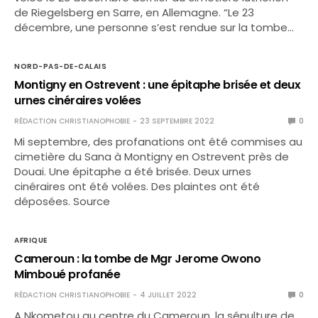
de Riegelsberg en Sarre, en Allemagne. “Le 23
décembre, une personne s’est rendue sur la tombe…
NORD-PAS-DE-CALAIS
Montigny en Ostrevent : une épitaphe brisée et deux
urnes cinéraires volées
RÉDACTION CHRISTIANOPHOBIE
23 SEPTEMBRE 2022
0
Mi septembre, des profanations ont été commises au
cimetière du Sana à Montigny en Ostrevent près de
Douai. Une épitaphe a été brisée. Deux urnes
cinéraires ont été volées. Des plaintes ont été
déposées. Source
AFRIQUE
Cameroun : la tombe de Mgr Jerome Owono
Mimboué profanée
RÉDACTION CHRISTIANOPHOBIE
4 JUILLET 2022
0
A Nkometou au centre du Cameroun, la sépulture de