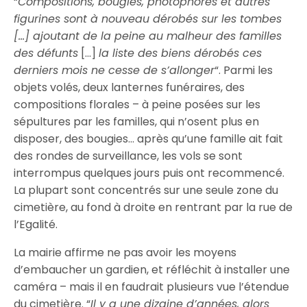
“
Compositions, bougies, photophores et autres
figurines sont à nouveau dérobés sur les tombes
[…] ajoutant de la peine au malheur des familles
des défunts
[…]
la liste des biens dérobés ces
derniers mois ne cesse de s’allonger
“. Parmi les
objets volés, deux lanternes funéraires, des
compositions florales – à peine posées sur les
sépultures par les familles, qui n’osent plus en
disposer, des bougies… après qu’une famille ait fait
des rondes de surveillance, les vols se sont
interrompus quelques jours puis ont recommencé.
La plupart sont concentrés sur une seule zone du
cimetière, au fond à droite en rentrant par la rue de
l’Egalité.
La mairie affirme ne pas avoir les moyens
d’embaucher un gardien, et réfléchit à installer une
caméra – mais il en faudrait plusieurs vue l’étendue
du cimetière. “
Il y a une dizaine d’années, alors