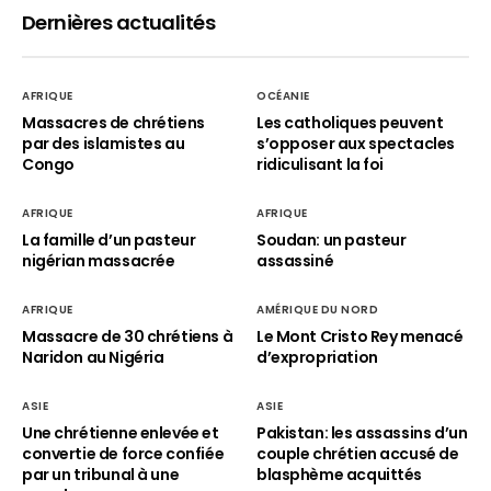
Dernières actualités
AFRIQUE
OCÉANIE
Massacres de chrétiens
Les catholiques peuvent
par des islamistes au
s’opposer aux spectacles
Congo
ridiculisant la foi
AFRIQUE
AFRIQUE
La famille d’un pasteur
Soudan: un pasteur
nigérian massacrée
assassiné
AFRIQUE
AMÉRIQUE DU NORD
Massacre de 30 chrétiens à
Le Mont Cristo Rey menacé
Naridon au Nigéria
d’expropriation
ASIE
ASIE
Une chrétienne enlevée et
Pakistan: les assassins d’un
convertie de force confiée
couple chrétien accusé de
par un tribunal à une
blasphème acquittés