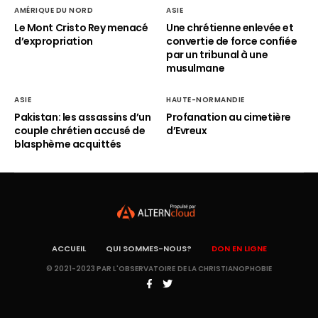
AMÉRIQUE DU NORD
ASIE
Le Mont Cristo Rey menacé
Une chrétienne enlevée et
d’expropriation
convertie de force confiée
par un tribunal à une
musulmane
ASIE
HAUTE-NORMANDIE
Pakistan: les assassins d’un
Profanation au cimetière
couple chrétien accusé de
d’Evreux
blasphème acquittés
ACCUEIL
QUI SOMMES-NOUS?
DON EN LIGNE
© 2021-2023 PAR L'OBSERVATOIRE DE LA CHRISTIANOPHOBIE