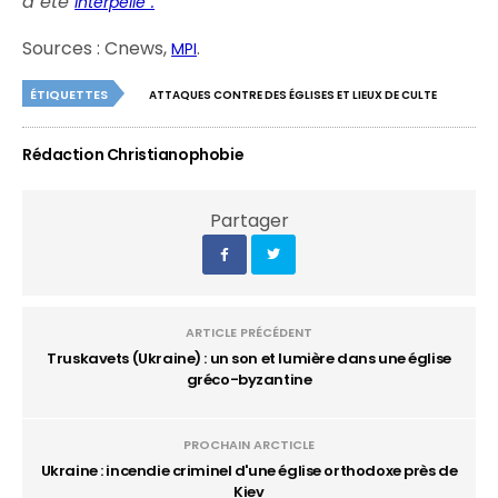
a été
interpellé”.
Sources : Cnews,
.
MPI
ÉTIQUETTES
ATTAQUES CONTRE DES ÉGLISES ET LIEUX DE CULTE
Rédaction Christianophobie
Partager
ARTICLE PRÉCÉDENT
Truskavets (Ukraine) : un son et lumière dans une église
gréco-byzantine
PROCHAIN ARCTICLE
Ukraine : incendie criminel d'une église orthodoxe près de
Kiev