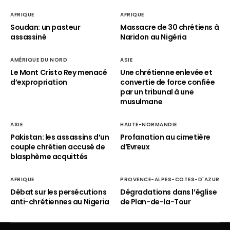
AFRIQUE
AFRIQUE
Soudan: un pasteur
Massacre de 30 chrétiens à
assassiné
Naridon au Nigéria
AMÉRIQUE DU NORD
ASIE
Le Mont Cristo Rey menacé
Une chrétienne enlevée et
d’expropriation
convertie de force confiée
par un tribunal à une
musulmane
ASIE
HAUTE-NORMANDIE
Pakistan: les assassins d’un
Profanation au cimetière
couple chrétien accusé de
d’Evreux
blasphème acquittés
AFRIQUE
PROVENCE-ALPES-COTES-D'AZUR
Débat sur les persécutions
Dégradations dans l’église
anti-chrétiennes au Nigeria
de Plan-de-la-Tour