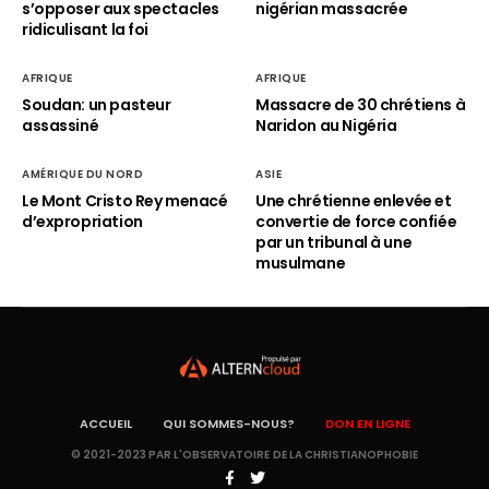
s’opposer aux spectacles
nigérian massacrée
ridiculisant la foi
AFRIQUE
AFRIQUE
Soudan: un pasteur
Massacre de 30 chrétiens à
assassiné
Naridon au Nigéria
AMÉRIQUE DU NORD
ASIE
Le Mont Cristo Rey menacé
Une chrétienne enlevée et
d’expropriation
convertie de force confiée
par un tribunal à une
musulmane
ACCUEIL
QUI SOMMES-NOUS?
DON EN LIGNE
© 2021-2023 PAR L'OBSERVATOIRE DE LA CHRISTIANOPHOBIE