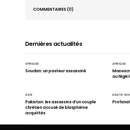
COMMENTAIRES
(0)
Dernières actualités
AFRIQUE
AFRIQUE
Soudan: un pasteur assassiné
Massacre
au Nigér
ASIE
HAUTE-NO
Pakistan: les assassins d’un couple
Profanat
chrétien accusé de blasphème
acquittés