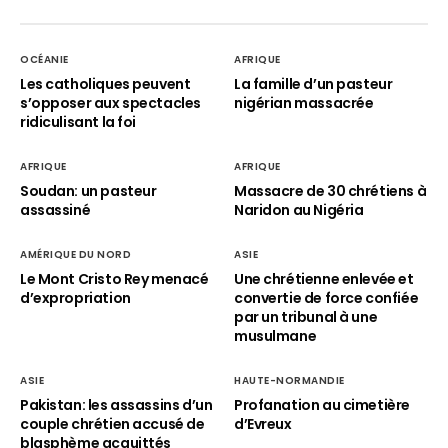
OCÉANIE
AFRIQUE
Les catholiques peuvent
La famille d’un pasteur
s’opposer aux spectacles
nigérian massacrée
ridiculisant la foi
AFRIQUE
AFRIQUE
Soudan: un pasteur
Massacre de 30 chrétiens à
assassiné
Naridon au Nigéria
AMÉRIQUE DU NORD
ASIE
Le Mont Cristo Rey menacé
Une chrétienne enlevée et
d’expropriation
convertie de force confiée
par un tribunal à une
musulmane
ASIE
HAUTE-NORMANDIE
Pakistan: les assassins d’un
Profanation au cimetière
couple chrétien accusé de
d’Evreux
blasphème acquittés