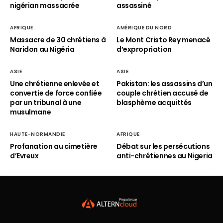
nigérian massacrée
assassiné
AFRIQUE
AMÉRIQUE DU NORD
Massacre de 30 chrétiens à
Le Mont Cristo Rey menacé
Naridon au Nigéria
d’expropriation
ASIE
ASIE
Une chrétienne enlevée et
Pakistan: les assassins d’un
convertie de force confiée
couple chrétien accusé de
par un tribunal à une
blasphème acquittés
musulmane
HAUTE-NORMANDIE
AFRIQUE
Profanation au cimetière
Débat sur les persécutions
d’Evreux
anti-chrétiennes au Nigeria