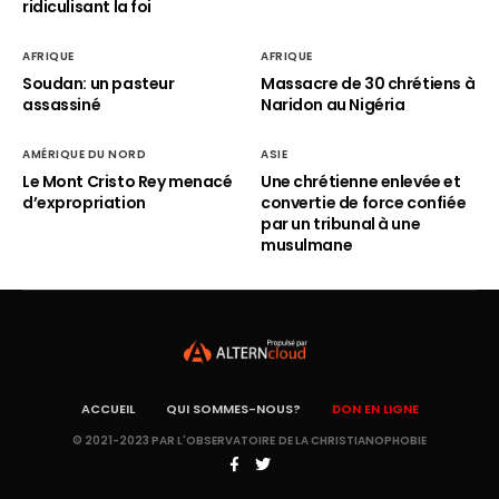
ridiculisant la foi
AFRIQUE
AFRIQUE
Soudan: un pasteur
Massacre de 30 chrétiens à
assassiné
Naridon au Nigéria
AMÉRIQUE DU NORD
ASIE
Le Mont Cristo Rey menacé
Une chrétienne enlevée et
d’expropriation
convertie de force confiée
par un tribunal à une
musulmane
ACCUEIL
QUI SOMMES-NOUS?
DON EN LIGNE
© 2021-2023 PAR L'OBSERVATOIRE DE LA CHRISTIANOPHOBIE