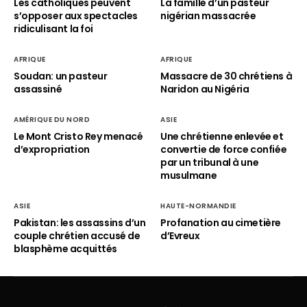
Les catholiques peuvent
La famille d’un pasteur
s’opposer aux spectacles
nigérian massacrée
ridiculisant la foi
AFRIQUE
AFRIQUE
Soudan: un pasteur
Massacre de 30 chrétiens à
assassiné
Naridon au Nigéria
AMÉRIQUE DU NORD
ASIE
Le Mont Cristo Rey menacé
Une chrétienne enlevée et
d’expropriation
convertie de force confiée
par un tribunal à une
musulmane
ASIE
HAUTE-NORMANDIE
Pakistan: les assassins d’un
Profanation au cimetière
couple chrétien accusé de
d’Evreux
blasphème acquittés