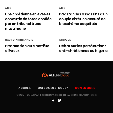
ASIE
ASIE
Une chrétienne enlevée et
Pakistan: les assassins d’un
convertie de force confiée
couple chrétien accusé de
par un tribunal à une
blasphème acquittés
musulmane
HAUTE-NORMANDIE
AFRIQUE
Profanation au cimetière
Débat sur les persécutions
d’Evreux
anti-chrétiennes au Nigeria
ACCUEIL
QUI SOMMES-NOUS?
DON EN LIGNE
© 2021-2023 PAR L'OBSERVATOIRE DE LA CHRISTIANOPHOBIE