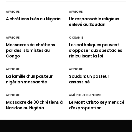
AFRIQUE
AFRIQUE
4 chrétiens tués au Nigeria
Un responsable religieux
enlevé au Soudan
AFRIQUE
OCÉANIE
Massacres de chrétiens
Les catholiques peuvent
par des islamistes au
s’opposer aux spectacles
Congo
ridiculisant la foi
AFRIQUE
AFRIQUE
La famille d’un pasteur
Soudan: un pasteur
nigérian massacrée
assassiné
AFRIQUE
AMÉRIQUE DU NORD
Massacre de 30 chrétiens à
Le Mont Cristo Rey menacé
Naridon au Nigéria
d’expropriation