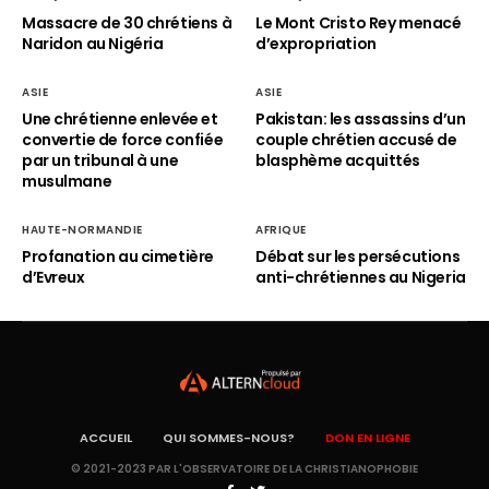
Massacre de 30 chrétiens à
Le Mont Cristo Rey menacé
Naridon au Nigéria
d’expropriation
ASIE
ASIE
Une chrétienne enlevée et
Pakistan: les assassins d’un
convertie de force confiée
couple chrétien accusé de
par un tribunal à une
blasphème acquittés
musulmane
HAUTE-NORMANDIE
AFRIQUE
Profanation au cimetière
Débat sur les persécutions
d’Evreux
anti-chrétiennes au Nigeria
ACCUEIL
QUI SOMMES-NOUS?
DON EN LIGNE
© 2021-2023 PAR L'OBSERVATOIRE DE LA CHRISTIANOPHOBIE