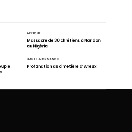
AFRIQUE
é
Massacre de 30 chrétiens à Naridon
au Nigéria
HAUTE-NORMANDIE
ouple
Profanation au cimetière d’Evreux
e