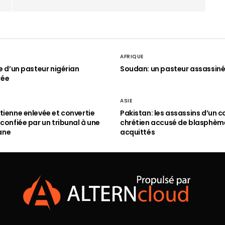
AFRIQUE
le d’un pasteur nigérian
Soudan: un pasteur assassin
rée
ASIE
tienne enlevée et convertie
Pakistan: les assassins d’un c
 confiée par un tribunal à une
chrétien accusé de blasphèm
ane
acquittés