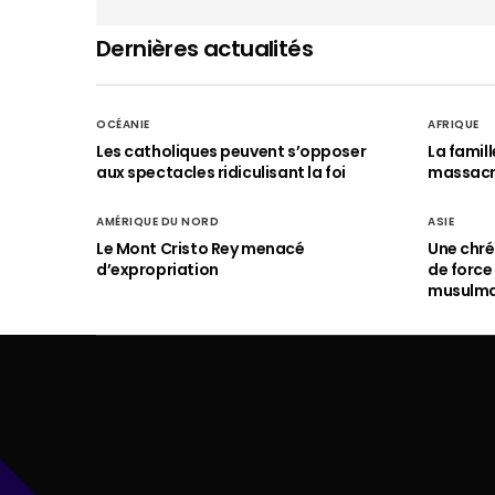
Dernières actualités
OCÉANIE
AFRIQUE
Les catholiques peuvent s’opposer
La famil
aux spectacles ridiculisant la foi
massac
AMÉRIQUE DU NORD
ASIE
Le Mont Cristo Rey menacé
Une chré
d’expropriation
de force
musulm