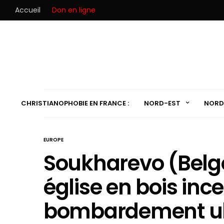
Accueil
Don en ligne
CHRISTIANOPHOBIE EN FRANCE :
NORD-EST
NORD
EUROPE
Soukharevo (Belgo
église en bois inc
bombardement uk