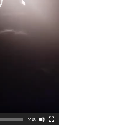
y
00:06
Mute
Settings
PIP
Enter