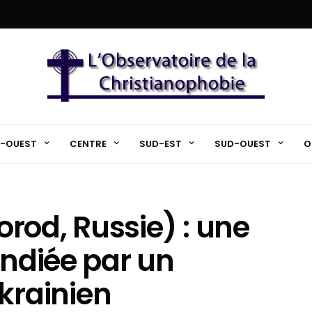
-OUEST
CENTRE
SUD-EST
SUD-OUEST
O
rod, Russie) : une
endiée par un
rainien