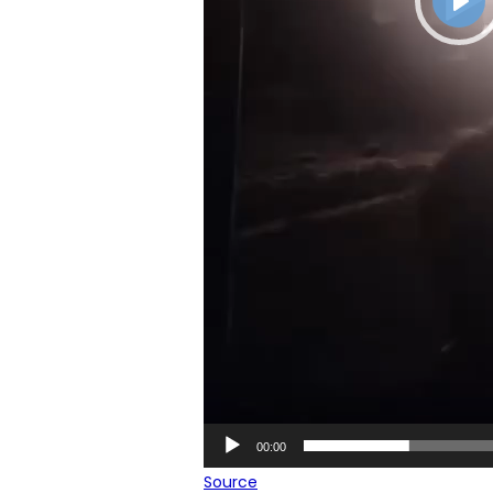
Pla
00:06
00:00
Play
Source