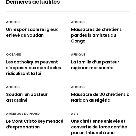
Dernières actualités
AFRIQUE
AFRIQUE
Un responsable religieux
Massacres de chrétiens
enlevé au Soudan
par des islamistes au
Congo
OCÉANIE
AFRIQUE
Les catholiques peuvent
La famille d’un pasteur
s’opposer aux spectacles
nigérian massacrée
ridiculisant la foi
AFRIQUE
AFRIQUE
Soudan: un pasteur
Massacre de 30 chrétiens à
assassiné
Naridon au Nigéria
AMÉRIQUE DU NORD
ASIE
Le Mont Cristo Rey menacé
Une chrétienne enlevée et
d’expropriation
convertie de force confiée
par un tribunal à une