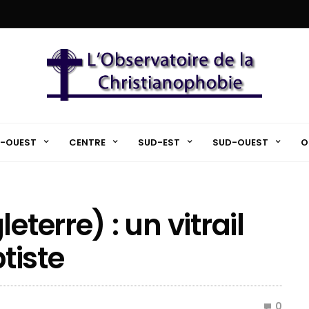
-OUEST
CENTRE
SUD-EST
SUD-OUEST
O
eterre) : un vitrail
ptiste
0